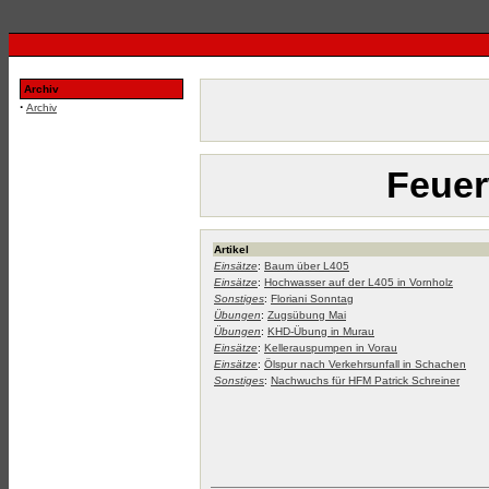
Archiv
·
Archiv
Feuer
Artikel
Einsätze
:
Baum über L405
Einsätze
:
Hochwasser auf der L405 in Vornholz
Sonstiges
:
Floriani Sonntag
Übungen
:
Zugsübung Mai
Übungen
:
KHD-Übung in Murau
Einsätze
:
Kellerauspumpen in Vorau
Einsätze
:
Ölspur nach Verkehrsunfall in Schachen
Sonstiges
:
Nachwuchs für HFM Patrick Schreiner