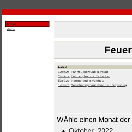
Archiv
·
Archiv
Feuer
Artikel
Einsätze
:
Fahrzeugbergung in Vorau
Einsätze
:
Fahrzeugbrand in Schachen
Einsätze
:
Kaminbrand in Vornholz
Einsätze
:
Wirtschaftsgebäudebrand in Riegersberg
WÄhle einen Monat der 
Oktober, 2022