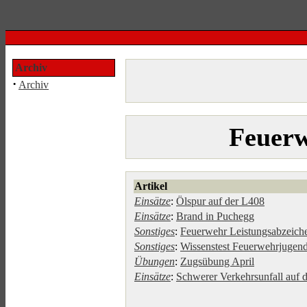
Archiv
·
Archiv
Feuerw
Artikel
Einsätze
:
Ölspur auf der L408
Einsätze
:
Brand in Puchegg
Sonstiges
:
Feuerwehr Leistungsabzeich
Sonstiges
:
Wissenstest Feuerwehrjugen
Übungen
:
Zugsübung April
Einsätze
:
Schwerer Verkehrsunfall auf 