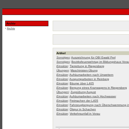
Archiv
·
Archiv
Artikel
Sonstiges
:
Auszeichnung für OBI Ewald Perl
Sonstiges
:
Bezirksfeuerwehrtag im Bildungshaus Vora
Einsätze
:
Tierrettung in Riegersberg
Übungen
:
Maschinisten-Übung
Einsätze
:
Aufräumarbeiten nach Unwettern
Einsätze
:
Auspumparbeiten in Reinberg
Einsätze
:
Bäume über L405
Einsätze
:
Bergung eines Kranwagens in Riegersberg
Übungen
:
Zugsübung August
Einsätze
:
Aufräumarbeiten nach Hochwasser
Einsätze
:
Freimachen der L405
Einsätze
:
Fahrzeugbergung nach Überschwemmung i
Einsätze
:
Ölspur in Schachen
Einsätze
:
Verkehrsunfall in Vorau