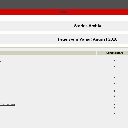
Home
Stories Archiv
Feuerwehr Vorau: August 2010
Kommentare
0
u
0
0
0
0
0
0
0
2
2
2
n Schachen
2
2
2