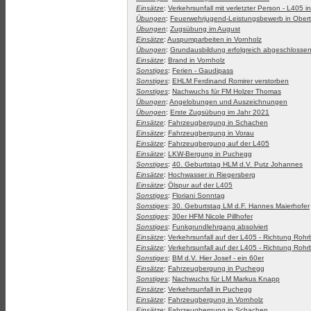
Einsätze
:
Verkehrsunfall mit verletzter Person - L405 
Übungen
:
Feuerwehrjugend-Leistungsbewerb in Ober
Übungen
:
Zugsübung im August
Einsätze
:
Auspumparbeiten in Vornholz
Übungen
:
Grundausbildung erfolgreich abgeschlosse
Einsätze
:
Brand in Vornholz
Sonstiges
:
Ferien - Gaudipass
Sonstiges
:
EHLM Ferdinand Romirer verstorben
Sonstiges
:
Nachwuchs für FM Holzer Thomas
Übungen
:
Angelobungen und Auszeichnungen
Übungen
:
Erste Zugsübung im Jahr 2021
Einsätze
:
Fahrzeugbergung in Schachen
Einsätze
:
Fahrzeugbergung in Vorau
Einsätze
:
Fahrzeugbergung auf der L405
Einsätze
:
LKW-Bergung in Puchegg
Sonstiges
:
40. Geburtstag HLM d.V. Putz Johannes
Einsätze
:
Hochwasser in Riegersberg
Einsätze
:
Ölspur auf der L405
Sonstiges
:
Floriani Sonntag
Sonstiges
:
30. Geburtstag LM d.F. Hannes Maierhofer
Sonstiges
:
30er HFM Nicole Pillhofer
Sonstiges
:
Funkgrundlehrgang absolviert
Einsätze
:
Verkehrsunfall auf der L405 - Richtung Roh
Einsätze
:
Verkehrsunfall auf der L405 - Richtung Roh
Sonstiges
:
BM d.V. Hier Josef - ein 60er
Einsätze
:
Fahrzeugbergung in Puchegg
Sonstiges
:
Nachwuchs für LM Markus Knapp
Einsätze
:
Verkehrsunfall in Puchegg
Einsätze
:
Fahrzeugbergung in Vornholz
Einsätze
:
Fahrzeugbergung in Schachen