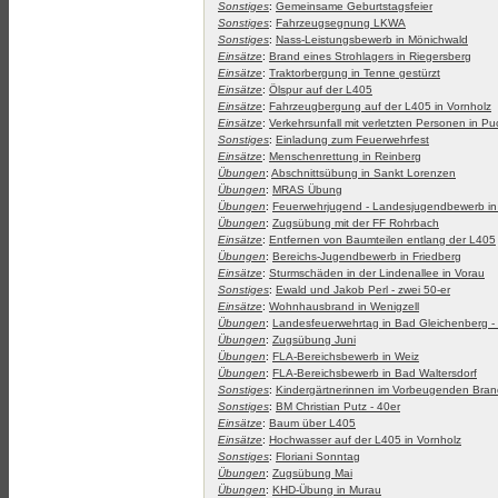
Sonstiges
:
Gemeinsame Geburtstagsfeier
Sonstiges
:
Fahrzeugsegnung LKWA
Sonstiges
:
Nass-Leistungsbewerb in Mönichwald
Einsätze
:
Brand eines Strohlagers in Riegersberg
Einsätze
:
Traktorbergung in Tenne gestürzt
Einsätze
:
Ölspur auf der L405
Einsätze
:
Fahrzeugbergung auf der L405 in Vornholz
Einsätze
:
Verkehrsunfall mit verletzten Personen in P
Sonstiges
:
Einladung zum Feuerwehrfest
Einsätze
:
Menschenrettung in Reinberg
Übungen
:
Abschnittsübung in Sankt Lorenzen
Übungen
:
MRAS Übung
Übungen
:
Feuerwehrjugend - Landesjugendbewerb i
Übungen
:
Zugsübung mit der FF Rohrbach
Einsätze
:
Entfernen von Baumteilen entlang der L405
Übungen
:
Bereichs-Jugendbewerb in Friedberg
Einsätze
:
Sturmschäden in der Lindenallee in Vorau
Sonstiges
:
Ewald und Jakob Perl - zwei 50-er
Einsätze
:
Wohnhausbrand in Wenigzell
Übungen
:
Landesfeuerwehrtag in Bad Gleichenberg -
Übungen
:
Zugsübung Juni
Übungen
:
FLA-Bereichsbewerb in Weiz
Übungen
:
FLA-Bereichsbewerb in Bad Waltersdorf
Sonstiges
:
Kindergärtnerinnen im Vorbeugenden Bran
Sonstiges
:
BM Christian Putz - 40er
Einsätze
:
Baum über L405
Einsätze
:
Hochwasser auf der L405 in Vornholz
Sonstiges
:
Floriani Sonntag
Übungen
:
Zugsübung Mai
Übungen
:
KHD-Übung in Murau