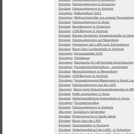
Einsätze
:
Fahrzeugbergung in Schachen
Einsätze
:
Fahrzeugbergung in Vornholz
Sonstiges
:
Ballsammlung 2021
Sonstiges
:
Weihnachtsgrüße von unserer Feuerwehrj
Einsätze
:
Fahrzeugbergung in Vorau
Einsätze
:
Baumbergung in Schachen
Einsätze
:
LKW-Bergung in Vornholz
Einsätze
:
Bäume blockierten Gemeindestraße im Stei
Einsätze
:
Fahrzeugbergung am Masenberg
Einsätze
:
Freimachen der L408 nach Schneebruch
Einsätze
:
Baum über Landesstraße in Vornholz
Sonstiges
:
Einsatzstatistik 2020
Sonstiges
:
Christbaum
Sonstiges
:
Nachwuchs für LM Veronika Kerschbaumer
Sonstiges
:
Feuerlöscherüberprüfung - verschoben
Einsätze
:
Menschenrettung in Riegersberg
Einsätze
:
LKW-Bergung in Vornholz
Sonstiges
:
Feuerwehrjugend-Wissenstest in Sankt Lo
Einsätze
:
Fahrzeugbergung auf der L405
Übungen
:
Übung beim Hubschrauberlandeplatz im M
Einsätze
:
Keller auspumpen in Vorau
Einsätze
:
Verkehrsunfall beim Kreisverkehr in Vorau
Sonstiges
:
Feuerwehrausflug
Einsätze
:
Fahrzeugbergung in Vornholz
Übungen
:
Zugsübung September
Einsätze
:
Personensuche in Sankt Jakob
Einsätze
:
Baum über die L405
Einsätze
:
Sturmschäden in Puchegg
Einsätze
:
Verkehrsunfall auf der L405 - in Schachen