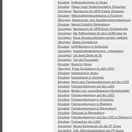
Einsätze
:
Kellerauspumpen in Vorau
Einsätze
:
Ölspur nach Verkehrsunfall in Schachen
Sonstiges
:
Nachwuchs für HFM Patrick Schreiner
Einsätze
:
Wirtschaftsgebäudebrand in Puchegg
Übungen
:
Atemschutz- und Sanitäts-Abschnittsübung
Einsätze
:
Moped Unfall in Riegersberg
Sonstiges
:
Nachwuchs für HFM Kevin Schweighofer
Sonstiges
:
Die Rollcontainer für den LKWA sind da
Sonstiges
:
Neue Einsatzuniformen wurden geliefert
Übungen
:
Zweite Zugsübung
Einsätze
:
LKW-Bergung in Schachen
Sonstiges
:
Insektenbekämpfungen - Information
Sonstiges
:
LM Josef Geier ist 50
Sonstiges
:
Tag der Feuerwehr
Einsätze
:
Brand in Vorau
Übungen
:
Erste Zugsübung im Jahr 2022
Einsätze
:
Kleinbrand in Vorau
Einsätze
:
Kaminbrand in Vornholz
Einsätze
:
Noch eine Fahrzeugbergung auf der L405
Einsätze
:
Fahrzeugbergung auf der L405
Einsätze
:
Binden von ausgeflossenem Betriebsmittel
Einsätze
:
Fahrzeugbergung auf der L405
Einsätze
:
Fahrzeugbergung in Schachen
Einsätze
:
Fahrzeugbergung in Reinberg
Einsätze
:
Fahrzeugbergung in Riegersberg
Einsätze
:
Öleinsatz in Riegersberg
Einsätze
:
Fahrzeugbergung auf der L405 in Richtung
Einsätze
:
Freimachen der L405
Sonstiges
:
Neues Kommando für die FF Vorau
Sonstiges
:
146. Wehrversammlung der FF-Vorau