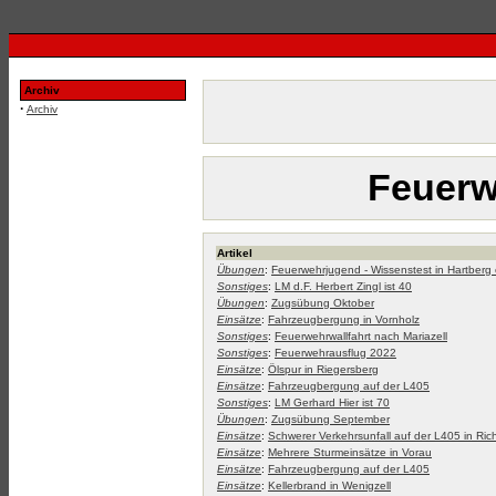
Archiv
·
Archiv
Feuerw
Artikel
Übungen
:
Feuerwehrjugend - Wissenstest in Hartberg e
Sonstiges
:
LM d.F. Herbert Zingl ist 40
Übungen
:
Zugsübung Oktober
Einsätze
:
Fahrzeugbergung in Vornholz
Sonstiges
:
Feuerwehrwallfahrt nach Mariazell
Sonstiges
:
Feuerwehrausflug 2022
Einsätze
:
Ölspur in Riegersberg
Einsätze
:
Fahrzeugbergung auf der L405
Sonstiges
:
LM Gerhard Hier ist 70
Übungen
:
Zugsübung September
Einsätze
:
Schwerer Verkehrsunfall auf der L405 in Ri
Einsätze
:
Mehrere Sturmeinsätze in Vorau
Einsätze
:
Fahrzeugbergung auf der L405
Einsätze
:
Kellerbrand in Wenigzell