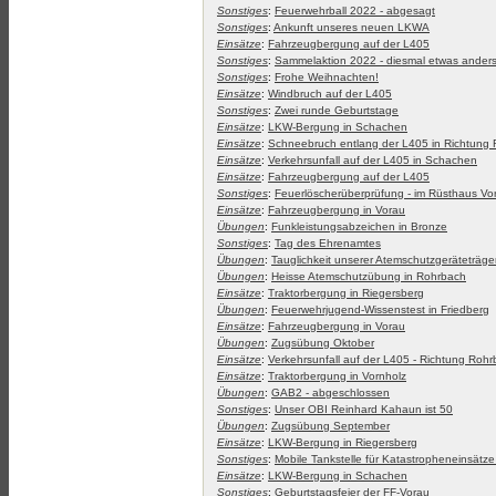
Sonstiges
:
Feuerwehrball 2022 - abgesagt
Sonstiges
:
Ankunft unseres neuen LKWA
Einsätze
:
Fahrzeugbergung auf der L405
Sonstiges
:
Sammelaktion 2022 - diesmal etwas ander
Sonstiges
:
Frohe Weihnachten!
Einsätze
:
Windbruch auf der L405
Sonstiges
:
Zwei runde Geburtstage
Einsätze
:
LKW-Bergung in Schachen
Einsätze
:
Schneebruch entlang der L405 in Richtung
Einsätze
:
Verkehrsunfall auf der L405 in Schachen
Einsätze
:
Fahrzeugbergung auf der L405
Sonstiges
:
Feuerlöscherüberprüfung - im Rüsthaus Vo
Einsätze
:
Fahrzeugbergung in Vorau
Übungen
:
Funkleistungsabzeichen in Bronze
Sonstiges
:
Tag des Ehrenamtes
Übungen
:
Tauglichkeit unserer Atemschutzgeräteträger
Übungen
:
Heisse Atemschutzübung in Rohrbach
Einsätze
:
Traktorbergung in Riegersberg
Übungen
:
Feuerwehrjugend-Wissenstest in Friedberg
Einsätze
:
Fahrzeugbergung in Vorau
Übungen
:
Zugsübung Oktober
Einsätze
:
Verkehrsunfall auf der L405 - Richtung Roh
Einsätze
:
Traktorbergung in Vornholz
Übungen
:
GAB2 - abgeschlossen
Sonstiges
:
Unser OBI Reinhard Kahaun ist 50
Übungen
:
Zugsübung September
Einsätze
:
LKW-Bergung in Riegersberg
Sonstiges
:
Mobile Tankstelle für Katastropheneinsätze 
Einsätze
:
LKW-Bergung in Schachen
Sonstiges
:
Geburtstagsfeier der FF-Vorau