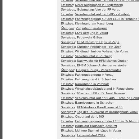
Einsätze
:
Verkehrsunfall auf der L405 - Richtung Roh
Einsätze
:
Keller auspumpen in Riegersberg
Sonstiges
:
Geburtstagsfeier der FF-Vorau
Einsätze
:
Verkehrsunfall auf der L405 - Vornholz
Einsätze
:
Fahrzeugbergung auf der L408 in Richtung 
Einsätze
:
Kleinbrand am Masenberg
Übungen
:
Zugsübung im August
Einsätze
:
LKW-Bergung in Vorau
Sonstiges
:
Feuerwehr Grillen
Sonstiges
:
OLM Christoph Ogris ist Papa
Sonstiges
:
Christian Feichtinger - ein 30er
Einsätze
:
Windbruch bei der Volksschule Vorau
Einsätze
:
Verkehrsunfall in Puchegg
Sonstiges
:
Nachwuchs für HFM Markus Gruber
Sonstiges
:
EHBM Johann Arzberger verstorben
Übungen
:
Gruppenübung - Verkehrsunfall
Einsätze
:
Fahrzeugbergung in Vorau
Einsätze
:
Fahrzeugbrand in Schachen
Einsätze
:
Kaminbrand in Vornholz
Einsätze
:
Wirtschaftsgebäudebrand in Riegersberg
Sonstiges
:
60-er von HBI a. D. Josef Romirer
Einsätze
:
Verkehrsunfall auf der L405 - Richtung Roh
Einsätze
:
Baumbergung in Schachen
Sonstiges
:
HFM Andreas Kandlbauer ist 40
Sonstiges
:
Tag der Feuerwehr im Bildungshaus Vorau
Einsätze
:
Ölspur auf der L405
Einsätze
:
Fahrzeugbergung auf der L405 in Richtung
Einsätze
:
Baum auf Hausdach gestürzt
Einsätze
:
Mehrere Sturmeinsätze in Vorau
Sonstiges
:
Feuerwehrball 2019