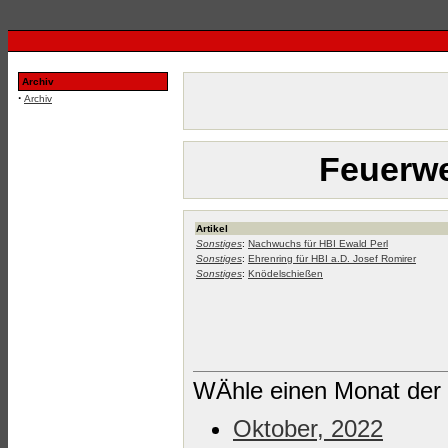
Archiv
·
Archiv
Feuerwe
Artikel
Sonstiges
:
Nachwuchs für HBI Ewald Perl
Sonstiges
:
Ehrenring für HBI a.D. Josef Romirer
Sonstiges
:
Knödelschießen
WÄhle einen Monat der 
Oktober, 2022