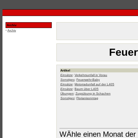
Archiv
·
Archiv
Feuer
Artikel
Einsätze
:
Verkehrsunfall in Vorau
Sonstiges
:
Feuerwehr-Baby
Einsätze
:
Motorradunfall auf der L405
Einsätze
:
Baum über L405
Übungen
:
Zugsübung in Schachen
Sonstiges
:
Florianisonntag
WÄhle einen Monat der 