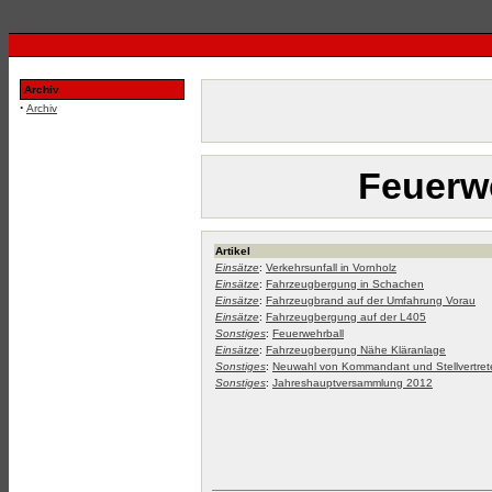
Archiv
·
Archiv
Feuerw
Artikel
Einsätze
:
Verkehrsunfall in Vornholz
Einsätze
:
Fahrzeugbergung in Schachen
Einsätze
:
Fahrzeugbrand auf der Umfahrung Vorau
Einsätze
:
Fahrzeugbergung auf der L405
Sonstiges
:
Feuerwehrball
Einsätze
:
Fahrzeugbergung Nähe Kläranlage
Sonstiges
:
Neuwahl von Kommandant und Stellvertret
Sonstiges
:
Jahreshauptversammlung 2012