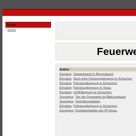
Archiv
·
Archiv
Feuerwe
Artikel
Einsätze
:
Zimmerbrand in Riegersbach
Einsätze
:
Noch eine Fahrzeugbergung in Schachen
Einsätze
:
Fahrzeugbergung in Schachen
Einsätze
:
Fahrzeugbergung in Vorau
Einsätze
:
LKW-Bergung in Schachen
Sonstiges
:
Tag der Feuerwehr im Bildungshaus
Sonstiges
:
Verhüllungsaktion
Einsätze
:
Fahrzeugbergung in Schachen
Sonstiges
:
Knödelschießen der FF-Vorau