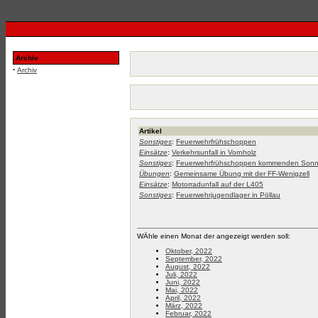
Archiv
·
Archiv
Artikel
Sonstiges
:
Feuerwehrfrühschoppen
Einsätze
:
Verkehrsunfall in Vornholz
Sonstiges
:
Feuerwehrfrühschoppen kommenden Sonn
Übungen
:
Gemeinsame Übung mit der FF-Wenigzell
Einsätze
:
Motorradunfall auf der L405
Sonstiges
:
Feuerwehrjugendlager in Pöllau
WÄhle einen Monat der angezeigt werden soll:
Oktober, 2022
September, 2022
August, 2022
Juli, 2022
Juni, 2022
Mai, 2022
April, 2022
März, 2022
Februar, 2022