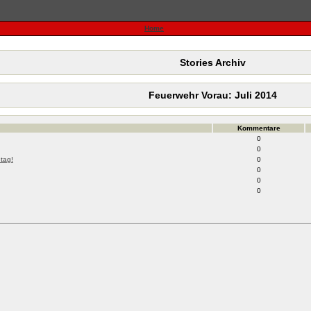
Home
Stories Archiv
Feuerwehr Vorau: Juli 2014
Kommentare
0
0
tag!
0
0
0
0