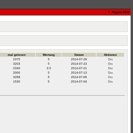
7. August 2026
mal gelesen
Wertung
Datum
Aktionen
2375
5
2014-07-29
3203
5
2014-07-23
2340
3.5
2014-07-21
2000
5
2014-07-13
3269
5
2014-07-06
1530
5
2014-07-04