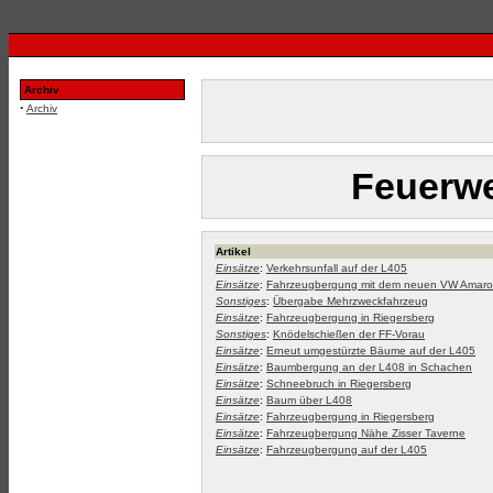
Archiv
·
Archiv
Feuerwe
Artikel
Einsätze
:
Verkehrsunfall auf der L405
Einsätze
:
Fahrzeugbergung mit dem neuen VW Amaro
Sonstiges
:
Übergabe Mehrzweckfahrzeug
Einsätze
:
Fahrzeugbergung in Riegersberg
Sonstiges
:
Knödelschießen der FF-Vorau
Einsätze
:
Erneut umgestürzte Bäume auf der L405
Einsätze
:
Baumbergung an der L408 in Schachen
Einsätze
:
Schneebruch in Riegersberg
Einsätze
:
Baum über L408
Einsätze
:
Fahrzeugbergung in Riegersberg
Einsätze
:
Fahrzeugbergung Nähe Zisser Taverne
Einsätze
:
Fahrzeugbergung auf der L405