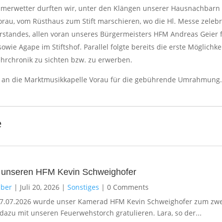
merwetter durften wir, unter den Klängen unserer Hausnachbarn
rau, vom Rüsthaus zum Stift marschieren, wo die Hl. Messe zelebr
standes, allen voran unseres Bürgermeisters HFM Andreas Geier f
wie Agape im Stiftshof. Parallel folgte bereits die erste Möglichke
hrchronik zu sichten bzw. zu erwerben.
t an die Marktmusikkapelle Vorau für die gebührende Umrahmung.
e
 unseren HFM Kevin Schweighofer
ber
|
Juli 20, 2026
|
Sonstiges
|
0 Comments
17.07.2026 wurde unser Kamerad HFM Kevin Schweighofer zum zwei
dazu mit unseren Feuerwehstorch gratulieren. Lara, so der...