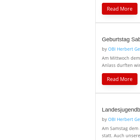
Read More
Geburtstag Sab
by
OBI Herbert G
Am Mittwoch dem 8
Anlass durften wir
Read More
Landesjugendb
by
OBI Herbert G
Am Samstag dem 4
statt. Auch unser