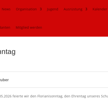
News
Organisation
Jugend
Ausrüstung
Kalender
danten
Mitglied werden
nntag
ruber
.2026 feierte wir den Florianisonntag, den Ehrentag unseres Schu