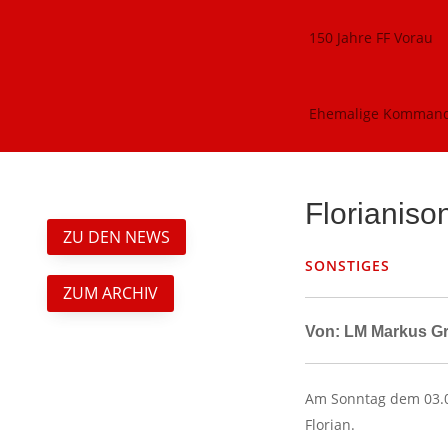
150 Jahre FF Vorau
Ehemalige Komman
Florianiso
ZU DEN NEWS
SONSTIGES
ZUM ARCHIV
Von: LM Markus G
Am Sonntag dem 03.05
Florian.