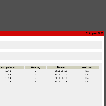
7. August 2026
mal gelesen
Wertung
Datum
Aktionen
1501
5
2011-03-19
1663
5
2011-03-19
1824
5
2011-03-19
1973
4
2011-03-13