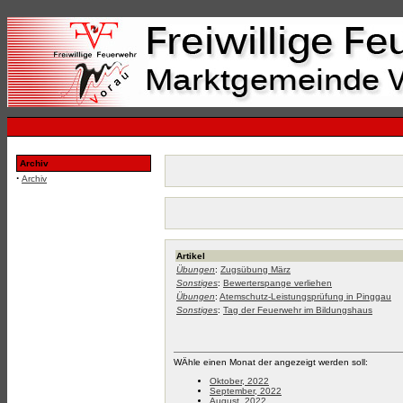
Archiv
·
Archiv
Artikel
Übungen
:
Zugsübung März
Sonstiges
:
Bewerterspange verliehen
Übungen
:
Atemschutz-Leistungsprüfung in Pinggau
Sonstiges
:
Tag der Feuerwehr im Bildungshaus
WÄhle einen Monat der angezeigt werden soll:
Oktober, 2022
September, 2022
August, 2022