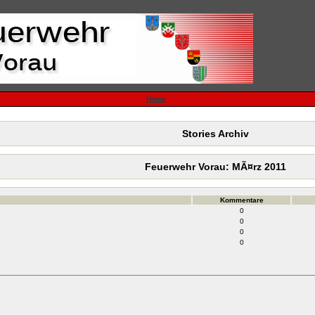
Home
Stories Archiv
Feuerwehr Vorau: MÃ¤rz 2011
Kommentare
0
0
0
0