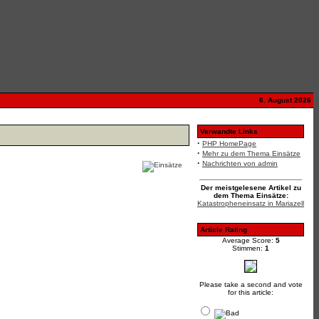
6. August 2026
Verwandte Links
·
PHP HomePage
·
Mehr zu dem Thema Einsätze
·
Nachrichten von admin
Der meistgelesene Artikel zu
dem Thema Einsätze:
Katastropheneinsatz in Mariazell
Article Rating
Average Score:
5
Stimmen:
1
Please take a second and vote
for this article: